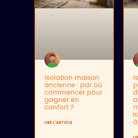
Isolation maison
I
ancienne : par où
p
commencer pour
d
gagner en
a
confort ?
m
i
à
LIRE L'ARTICLE
LI