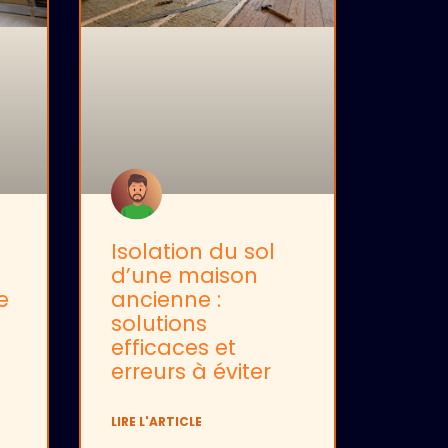
Isolation du sol
d’une maison
e
ancienne :
solutions
efficaces et
erreurs à éviter
LIRE L'ARTICLE