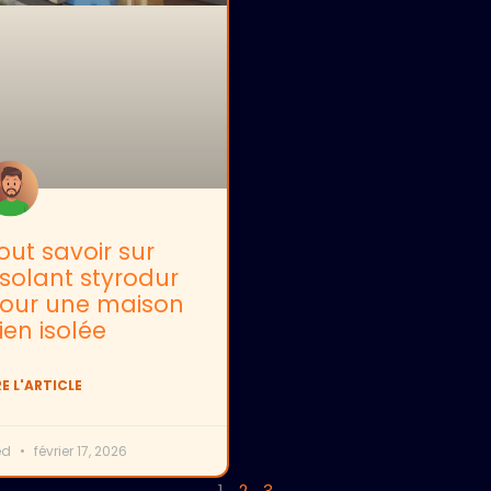
out savoir sur
’isolant styrodur
our une maison
ien isolée
RE L'ARTICLE
ed
février 17, 2026
1
2
3