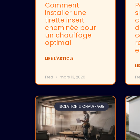
Comment
P
installer une
s
tirette insert
c
cheminée pour
d
un chauffage
c
optimal
r
e
LIRE L'ARTICLE
LI
Fred
mars 13, 2026
Fr
ISOLATION & CHAUFFAGE