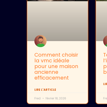
Comment choisir
T
la vmc idéale
l
pour une maison
p
ancienne
b
efficacement
LI
LIRE L'ARTICLE
Fred
février 18, 2026
Fr