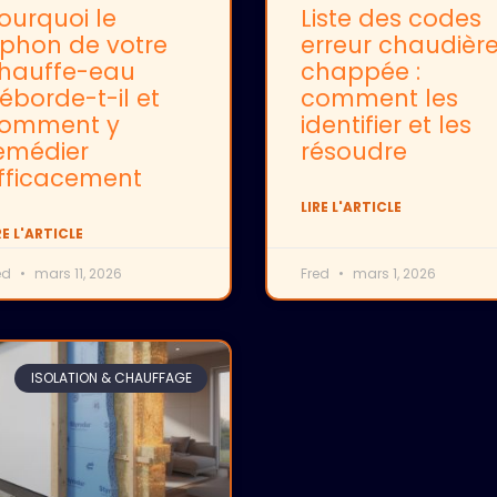
ourquoi le
Liste des codes
iphon de votre
erreur chaudièr
hauffe-eau
chappée :
éborde-t-il et
comment les
omment y
identifier et les
emédier
résoudre
fficacement
LIRE L'ARTICLE
RE L'ARTICLE
ed
mars 11, 2026
Fred
mars 1, 2026
ISOLATION & CHAUFFAGE